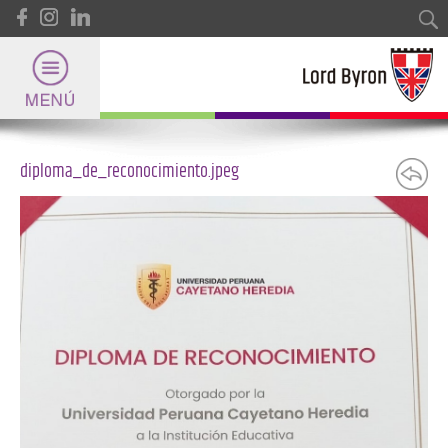
Pasar al contenido principal
Formulario de búsqueda
Buscar
diploma_de_reconocimiento.jpeg
Lord Byron
Universidad
Internacional
Deportes
y Certificaciones Internacionales