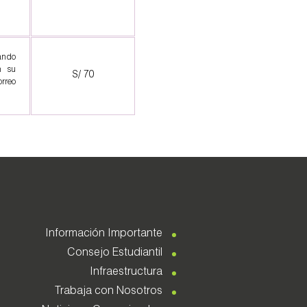
cando
n su
S/ 70
rreo
Información Importante
Consejo Estudiantil
Infraestructura
Trabaja con Nosotros