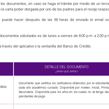
e los documentos, en caso se haga el trámite por medio de un te
o la carta poder otorgada por uno de los padres para el recojo respec
e puede hacer después de las 48 horas de enviado el email con 
 documentos solicitados es de lunes a viernes de 8:00 p.m. a 2:00 p.
 través del aplicativo o la ventanilla del Banco de Crédito.
DETALLE DEL DOCUMENTO
Documento que certifica los calificativos obtenidos por el estudiant
udios
cada año académico cursado. Disponible por niveles: Inicial, Prima
Secundaria. Disponible para los años en los cuales no se tenga d
pendientes de pago.