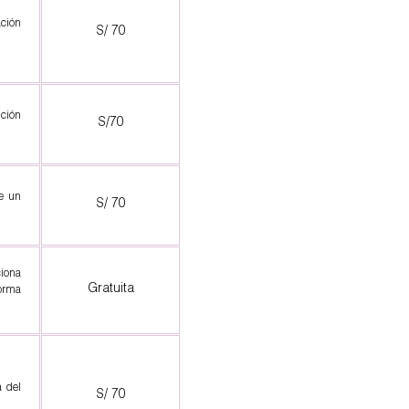
ación
S/ 70
ución
S/70
de un
S/ 70
ciona
Gratuita
orma
a del
S/ 70