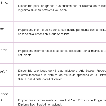
rito,
Disponible para los grados que cuenten con el sistema de calific
or
vigesimal 0-20 en Actas de Evaluación.
dor
Proporciona informe de no contar con deuda pendiente con la instit
en relación a la fecha en la que se solicita.
terna
Proporciona informe respecto al trámite efectuado por la matrícula 
estudiante.
Disponible sólo luego de 45 días iniciado el Año Escolar. Propor
IAGIE
informe respecto a la Nómina de Matrícula aprobada en la Plataf
SIAGIE del Ministerio de Educación.
iando
ma
Proporciona informe de estar cursando el 1er o 2do año del Program
Diploma Bachillerato Internacional.