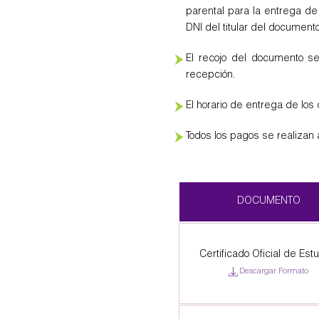
parental para la entrega d
Deportes
DNI del titular del document
El recojo del documento s
recepción.
y Certificaciones
Internacionales
El horario de entrega de los
Todos los pagos se realizan a
Galería de Fotos
DOCUMENTO
Certificado Oficial de Est
Documentarios
Descargar Formato