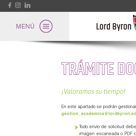
Pasar al contenido principal
TRÁMITES D
Lord Byron
Universidad
¡Valoramos su tiempo!
En este apartado se podrán gestionar
Internacional
gestion_academica@
lordbyron.e
Todo envío de solicitud deb
imagen escaneada o PDF del