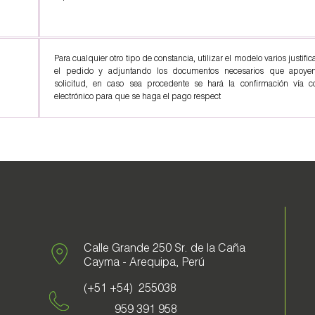
Para cualquier otro tipo de constancia, utilizar el modelo varios justifi
el pedido y adjuntando los documentos necesarios que apoye
solicitud, en caso sea procedente se hará la confirmación vía co
electrónico para que se haga el pago respect
Calle Grande 250 Sr. de la Caña
Cayma - Arequipa, Perú
(+51 +54) 255038
959 391 958