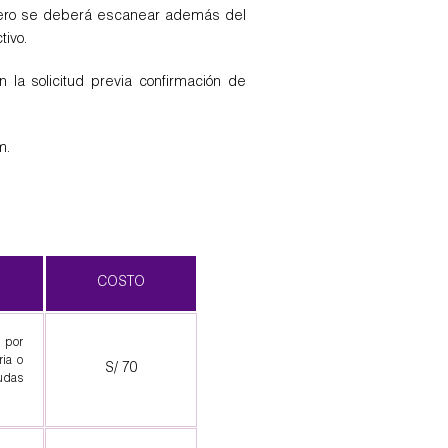
rcero se deberá escanear además del
tivo.
la solicitud previa confirmación de
m.
COSTO
e por
ria o
S/ 70
eudas