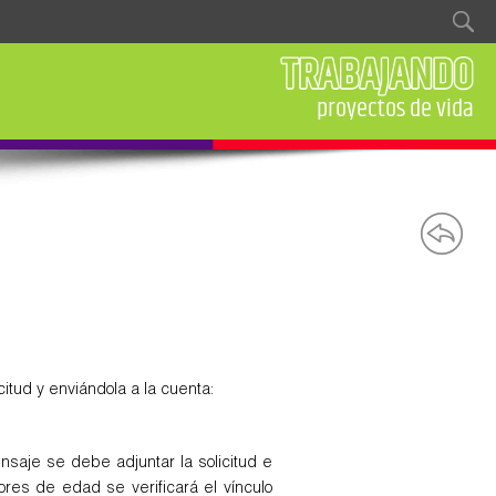
Formulario de búsqueda
Buscar
de la exigencia y la obra bien hecha
se consigue sin entusiasmo
a pensar, enseñar a vivir
proyectos de vida
es un hábito
voluntad
tud y enviándola a la cuenta:
nsaje se debe adjuntar la solicitud e
es de edad se verificará el vínculo