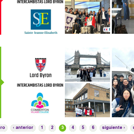
intercambio_-
_francia_2024_-
_06.jpg
plantilla_portada_intercambio_portada.jpg
02_2.jpg
05_2.jpg
03_2.jpg
ero
‹ anterior
1
2
3
4
5
6
siguiente ›