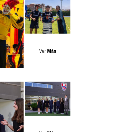
ch-005.jpg
byron_match-006.jpg
Ver
Más
jpg
dsc0_0_0.jpg