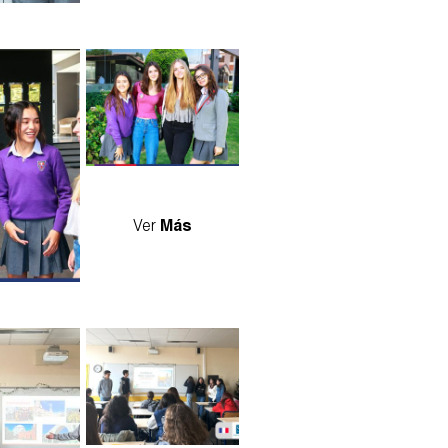
005.jpg
Ver
Más
io_-
intercambio_-
2024_-
_francia_2024_-
_05.jpg