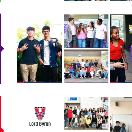
009.jpg
001.jpg
010.jpg
002_0.jpg
lbfrancia_0.jpg
intercambio_-
intercamb
_francia_2024_-
_francia_
_02.jpg
_01.jpg