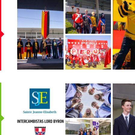
byron_match-001.jpg
byron_match-
byron_mat
002.jpg
byron_match-
004.jpg
portada_intercambio_francia_-
dsc0_32_0.jpg
dsc0_2_0.
_lord_byron.jpg
dsc0_35_0.jpg