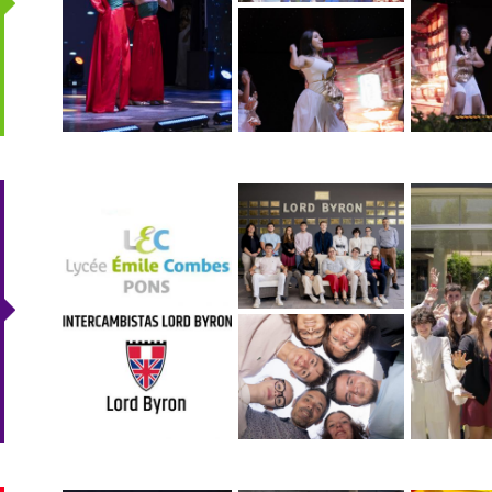
clausura-04_-
_2k_jpeg.jpg
00000.jpg
delegacion_francesa_lb-
delegacio
01.jpg
04.jpg
delegacion_francesa_lb-
02.jpg