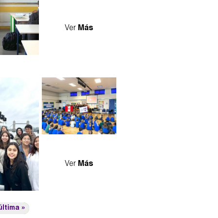
Ver
Más
06_2.jpg
Ver
Más
última »