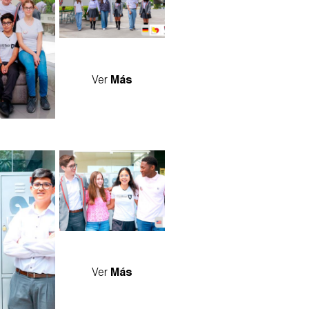
Ver
Más
04_0.jpg
Ver
Más