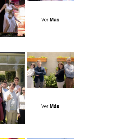
Ver
Más
n_francesa_lb-
delegacion_francesa_lb-
05.jpg
Ver
Más