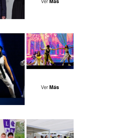
Ver
Más
mejorado-
_dsc5305-mejorado-
sr.jpg
Ver
Más
03_4.jpg