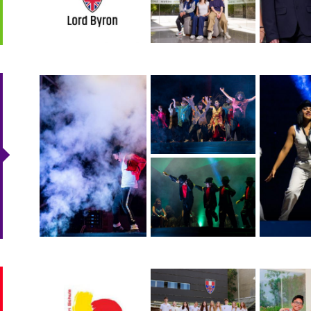
_dsc5366-mejorado-
_dsc5392-mejorado-
_dsc5160-
sr.jpg
sr.jpg
sr.jpg
_dsc5472-mejorado-
sr.jpg
portada_intercambio_alemania_-
08_4.jpg
04_1.jpg
_lord_byron.jpg