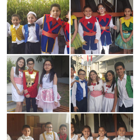
79757873_2849771665085212_6824815355328724992_o_0.jpg
79779925_2849771468418565_32740
Galería de Fotos
Documentarios
80302415_2849770965085282_1628801587491110912_o_0.jpg
80363738_2849770421752003_25412
80390974_2849771201751925_6366474157944733696_o_0.jpg
80565386_2849770701751975_65367