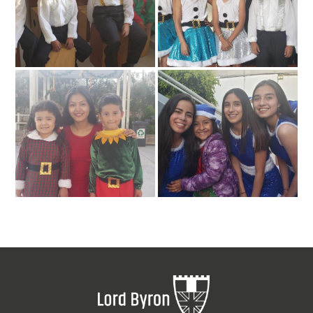
79470060_2849771358418576_585607735563780096_o_0.jpg
79684666_2849770821751963_43729