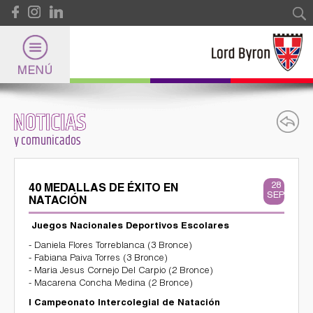
Pasar al contenido principal
Formulario de búsqueda
Buscar
NOTICIAS
Lord Byron
y comunicados
Universidad
28
40 MEDALLAS DE ÉXITO EN
SEP
NATACIÓN
Internacional
Juegos Nacionales Deportivos Escolares
- Daniela Flores Torreblanca (3 Bronce)
- Fabiana Paiva Torres (3 Bronce)
Deportes
- Maria Jesus Cornejo Del Carpio (2 Bronce)
- Macarena Concha Medina (2 Bronce)
I Campeonato Intercolegial de Natación
y Certificaciones Internacionales