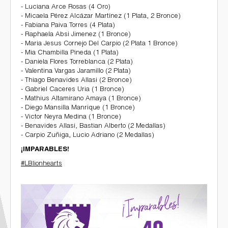
- Luciana Arce Rosas (4 Oro)
- Micaela Pérez Alcázar Martínez (1 Plata, 2 Bronce)
- Fabiana Paiva Torres (4 Plata)
Galería de Fotos
- Raphaela Absi Jimenez (1 Bronce)
- Maria Jesus Cornejo Del Carpio (2 Plata 1 Bronce)
- Mia Chambilla Pineda (1 Plata)
- Daniela Flores Torreblanca (2 Plata)
- Valentina Vargas Jaramillo (2 Plata)
- Thiago Benavides Allasi (2 Bronce)
Documentarios
- Gabriel Caceres Uria (1 Bronce)
- Mathius Altamirano Amaya (1 Bronce)
- Diego Mansilla Manrique (1 Bronce)
- Victor Neyra Medina (1 Bronce)
- Benavides Allasi, Bastian Alberto (2 Medallas)
- Carpio Zuñiga, Lucio Adriano (2 Medallas)
¡IMPARABLES!
#LBlionhearts
309607025_5683821948346822_895516451440910956_n.jpg