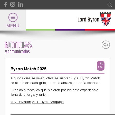
Pasar al contenido principal
Formulario de búsqueda
Buscar
NOTICIAS
Lord Byron
y comunicados
Universidad
25
OCT
Byron Match 2025
Internacional
Algunos días se viven, otros se sienten…y el Byron Match
se siente en cada grito, en cada abrazo, en cada sonrisa.
Gracias a todos los que hicieron posible esta experiencia
llena de energía y unión.
Deportes
#ByronMatch
#LordByronArequipa
y Certificaciones Internacionales