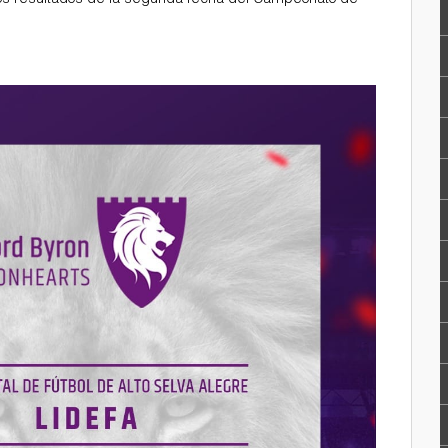
 los resultados de la segunda fecha del Campeonato de
_8485205262025547083_n.jpg