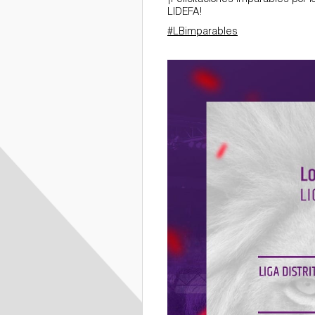
¡Felicitaciones imparables por
LIDEFA!
Deportes
#LBimparables
284716666_5368936389835381
y Certificaciones
Internacionales
Galería de Fotos
Documentarios