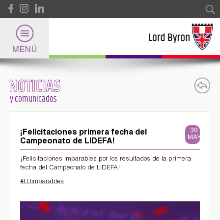
Pasar al contenido principal
Formulario de búsqueda
Buscar
NOTICIAS
Lord Byron
y comunicados
Universidad
30
¡Felicitaciones primera fecha del
MAYO
Campeonato de LIDEFA!
Internacional
¡Felicitaciones imparables por los resultados de la primera
fecha del Campeonato de LIDEFA!
#LBimparables
Deportes
284007996_5348921291836891_3120651011874606900_n.jpg
y Certificaciones Internacionales