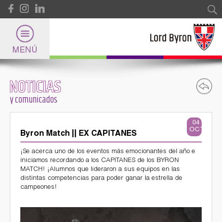
Pasar al contenido principal
Formulario de búsqueda
Buscar
NOTICIAS
Lord Byron
y comunicados
Universidad
04
OCT
Byron Match || EX CAPITANES
Internacional
¡Se acerca uno de los eventos más emocionantes del año e
iniciamos recordando a los CAPITANES de los BYRON
MATCH! ¡Alumnos que lideraron a sus equipos en las
distintas competencias para poder ganar la estrella de
campeones!
Deportes
byronmatch2021-01.jpg
byronmatch2021-02.jpg
y Certificaciones Internacionales