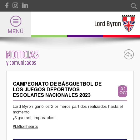
Pasar al contenido principal
Formulario de búsqueda
Buscar
NOTICIAS
Lord Byron
y comunicados
Universidad
CAMPEONATO DE BÁSQUETBOL DE
31
LOS JUEGOS DEPORTIVOS
OCT
Internacional
ESCOLARES NACIONALES 2023
Lord Byron ganó los 2 primeros partidos realizados hasta el
momento.
¡Sigan así, imparables!
Deportes
#LBlionhearts
y Certificaciones Internacionales