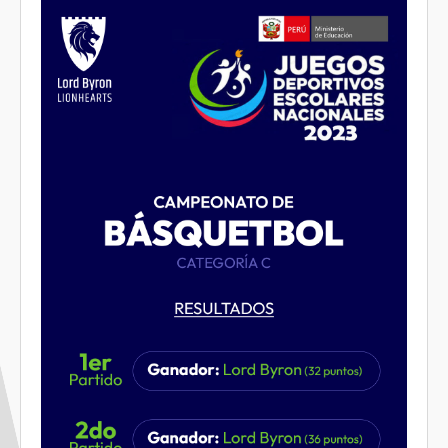
396732546_709670911192203_5127324374539556343_n.jpg
Galería de Fotos
Documentarios