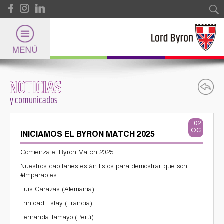
Pasar al contenido principal
Formulario de búsqueda
Buscar
NOTICIAS
Lord Byron
y comunicados
Universidad
02
OCT
INICIAMOS EL BYRON MATCH 2025
Internacional
Comienza el Byron Match 2025
Nuestros capitanes están listos para demostrar que son
#Imparables
Luis Carazas (Alemania)
Deportes
Trinidad Estay (Francia)
Fernanda Tamayo (Perú)
y Certificaciones Internacionales