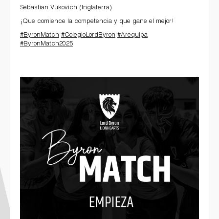
Sebastian Vukovich (Inglaterra)
¡Que comience la competencia y que gane el mejor!
Galería de Fotos
#ByronMatch
#ColegioLordByron
#Arequipa
#ByronMatch2025
001_0.jpg
1_81.jpg
2_15.jpg
3_10.jpg
4_9.jpg
Documentarios