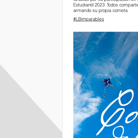
Gracias por su participación e
Estudiantil 2023. Todos comparti
Deportes
armando su propia cometa.
#LBimparables
369686307_672892568203371_
y Certificaciones
Internacionales
Galería de Fotos
Documentarios