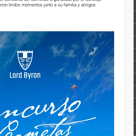
n el Concurso de Cometas organizado por el Consejo
eron lindos momentos junto a su familia y amigos
4352624251185789648_n.jpg