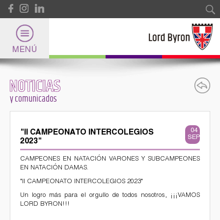
Pasar al contenido principal
Formulario de búsqueda
Buscar
NOTICIAS
Lord Byron
y comunicados
Universidad
Páginas
04
"II CAMPEONATO INTERCOLEGIOS
SEP
2023"
Internacional
CAMPEONES EN NATACIÓN VARONES Y SUBCAMPEONES
EN NATACIÓN DAMAS.
"II CAMPEONATO INTERCOLEGIOS 2023"
Deportes
Un logro más para el orgullo de todos nosotros, ¡¡¡VAMOS
LORD BYRON!!!
y Certificaciones Internacionales