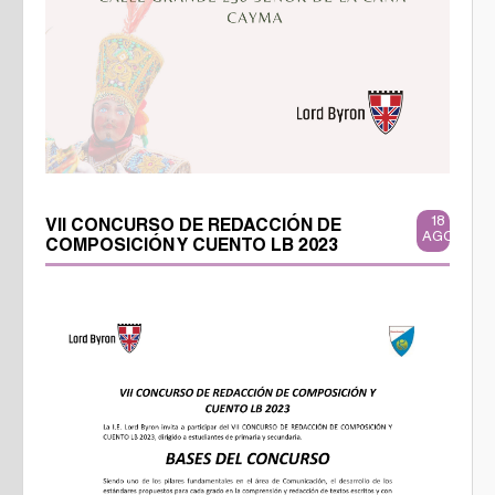
18
VII CONCURSO DE REDACCIÓN DE
AGO
COMPOSICIÓN Y CUENTO LB 2023
vii_concurso_2023_1.jpg
vii_concurso_2023_2.jpg
vii_concurso_2023_3.jpg
vii_concurso_2023_4.jpg