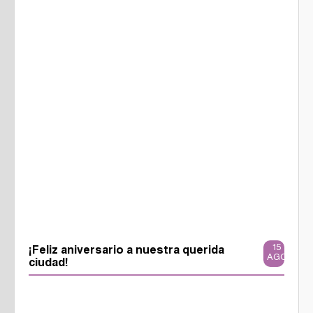
15
¡Feliz aniversario a nuestra querida
AGO
ciudad!
367729134_667321292093832_2910661819783353476_n.jpg