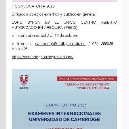
II CONVOCATORIA 2023
Dirigido a colegios externos y público en general
LORD BYRON ES EL ÚNICO CENTRO ABIERTO
AUTORIZADO EN AREQUIPA (PE510).
> Inscripciones: del 2 al 13 de octubre
> Informes:
cambridge@lordbyron.edu.pe
/ 054 255038 -
Anexo 26
https://cambridge.lordbyron.edu.pe/
imagen_de_whatsapp_2023-08-16_a_las_17.44.35.jpg
imagen_de_whatsapp_2023-08-16_a_las_17.44.14.jpg
imagen_de_whatsapp_2023-08-16_a_las_17.44.21.jpg
imagen_de_whatsapp_2023-08-16_a_las_17.44.29.jpg