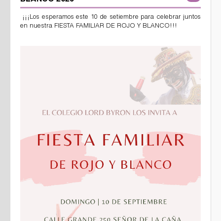
BLANCO 2023
¡¡¡Los esperamos este 10 de setiembre para celebrar juntos
en nuestra FIESTA FAMILIAR DE ROJO Y BLANCO!!!
371773410_676151521210809_1598263397351924214_n.jpg