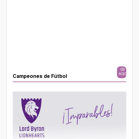
03
AGO
Campeones de Fútbol
364116849_660911342734827_8532550058522326797_n.jpg